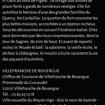
A 10km au nord de Figeac , ce village aux allures de
place-forte a gardé de nombreux vestiges. Elle fut
autrefois le berceau d’une des grandes familles du
Quercy, les Cardaillac. Le quartier du fort concentre les
plus belles maisons, accrochées à un éperon rocheux.
Vous les découvrirez en suivant l’itinéraire balisé. Elles
sont dominées par des tours impressionnantes, dont la
tour de Sagnes, de 21m de haut. Et avant de repartir,
visitez le ‘Musée éclaté’: la saboterie, la vieille école, le
séchoir à châtaignes, le moulin à huile racontent la vie
des paysans d’autrefois.
VILLEFRANCHE DE ROUERGUE
L'Office de Tourisme de Villefranche de Rouergue
Promenade du Guiraudet
12200 Villefranche de Rouergue
Tél. : 05 65 45 13 18
Ville nouvelle du Moyen-Age - d'où le nom de bastide -