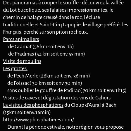
Des panoramas à couper le souffle : découvrez la vallée
du Lot bucolique, ses falaises impressionnantes, le
chemin de halage creusé dans le roc, l'écluse
traditionnelle et Saint-Cirq Lapopie, le village préféré des
Français, perché sur son piton rocheux.
Parcs animaliers
de Gramat (56 km soit env. 1h)
de Pradinas (52 km soit env.55 min)
Visite de moulins
Les grottes
de Pech Merle (26km soit env. 36 min)
de Foissac( 30 km soit env.30 min)
sans oublier le gouffre de Padirac( 70 km soit env.1h15)
Visites de caves et dégustation des vins de Cahors
La visites des phosphatières
du Cloup d'Aural à Bach
(15km soit env.16min)
http://www.phosphatieres.com/
Durant la période estivale, notre région vous propose