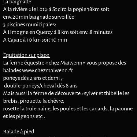
La baignade
A la rivière « le Lot » à St cirq la popie 18km soit
env.20min baignade surveillée
3 piscines municipales:
A Limogne en Quercy à 8 km soit env. 8 minutes
A Cajarc à 10 km soit 10 min
Equitation sur place
La ferme équestre « chez Maïwenn » vous propose des
balades www.chezmaiwenn.fr
poneys dès 2 ans et demi ,
double-poneys/cheval dès 8 ans
Mais aussi la ferme de découverte : sylver et thibelle les
brebis, pirouette la chèvre,
rosette la truie naine, les poules et les canards, la paonne
et les pigeons etc..
Balade à pied